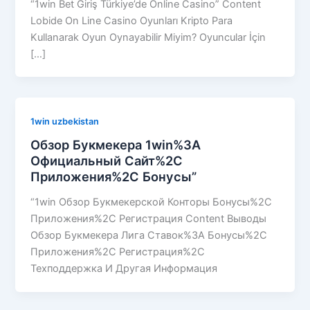
“1win Bet Giriş Türkiye’de Online Casino” Content
Lobide On Line Casino Oyunları Kripto Para
Kullanarak Oyun Oynayabilir Miyim? Oyuncular İçin
[…]
1win uzbekistan
Обзор Букмекера 1win%3A
Официальный Сайт%2C
Приложения%2C Бонусы”
“1win Обзор Букмекерской Конторы Бонусы%2C
Приложения%2C Регистрация Content Выводы
Обзор Букмекера Лига Ставок%3A Бонусы%2C
Приложения%2C Регистрация%2C
Техподдержка И Другая Информация