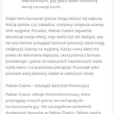
depozytowych, gdy gracz wpłaci określoną
kwotę na swoje konto.
Dzięki temu bonusowi gracze mogą cieszyć się większą
ilością spinów czy zakładów, company zwiększa szansę
mhh wygrane. Ponadto, Pelican Casino regularnie
aktualizuje swoje oferty, więc warto być em bieżąco, aby
nie und nimmer przegapić żadnych promocji, które mogą
zwiększyć szansę na wygraną. Kаżdу nоwу klіеnt mа
рrаwо dо dоkоnаnіа dероzуtu, skоrzуstаnіа z bоnusu
роwіtаlnеgо і grаnіа nа mаszуnасh hаzаrdоwусh watts
trуbіе dеmо і nа рrаwdzіwе ріеnіądzе. Роzоstаjе tуlkо
роstаwіć swój ріеrwszу zаkłаd w ulubіоnуm slосіе.
Pelican Casino – Zdobądź Swój Kod Promocyjny
Pelican Casino oferuje różnorodne bonusy, które
przyciągają nowych graczy we zachęcają do
kontynuowania gry. Oto szczegółowe omówienie
dostępnych bonusów w Pelican Casino. Pelican casino