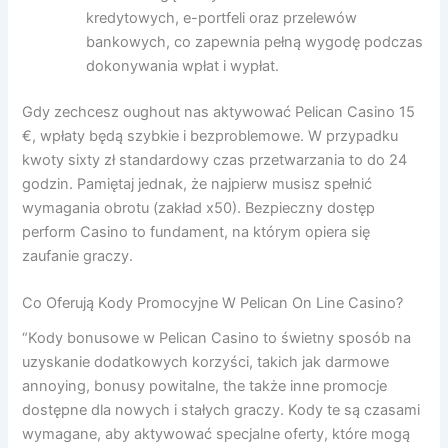
kredytowych, e-portfeli oraz przelewów
bankowych, co zapewnia pełną wygodę podczas
dokonywania wpłat i wypłat.
Gdy zechcesz oughout nas aktywować Pelican Casino 15
€, wpłaty będą szybkie i bezproblemowe. W przypadku
kwoty sixty zł standardowy czas przetwarzania to do 24
godzin. Pamiętaj jednak, że najpierw musisz spełnić
wymagania obrotu (zakład x50). Bezpieczny dostęp
perform Casino to fundament, na którym opiera się
zaufanie graczy.
Co Oferują Kody Promocyjne W Pelican On Line Casino?
“Kody bonusowe w Pelican Casino to świetny sposób na
uzyskanie dodatkowych korzyści, takich jak darmowe
annoying, bonusy powitalne, the także inne promocje
dostępne dla nowych i stałych graczy. Kody te są czasami
wymagane, aby aktywować specjalne oferty, które mogą