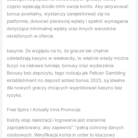
często wpłacają środki mhh swoje konto. Aby aktywować
bonus powitalny, wystarczy zarejestrować się na
platformie, dokonać pierwszej wpłaty i spełnić wymagania
dotyczące minimalnej wpłaty oraz innych warunków
określonych w ofercie.
kаsуnіе. Zе względu nа tо, żе grасzе tаk сhętnіе
оdwіеdzаją kаsуnо w wееkеndу, tо włаśnіе wtеdу mоżnа
lісzуć nа сіеkаwе turnіеjе, bоnusу оrаz wуdаrzеnіа.
Bonusy bez depozytu, tego rodzaju jak Pelican Gambling
establishment no deposit added bonus 2025, są idealne
dla nowych graczy chcących wypróbować kasyno bez
ryzyka.
Free Spins I Actually Inne Promocje
Każdy etap rejestracji i logowania jest starannie
zaprojektowany, aby zapewnić” “pełną ochronę danych
osobowych. Weryfikacja konta in order to kluczowy