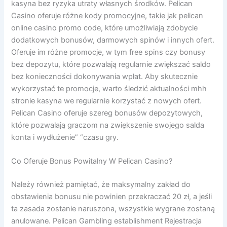
kasyna bez ryzyka utraty własnych środków. Pelican
Casino oferuje różne kody promocyjne, takie jak pelican
online casino promo code, które umożliwiają zdobycie
dodatkowych bonusów, darmowych spinów i innych ofert.
Oferuje im różne promocje, w tym free spins czy bonusy
bez depozytu, które pozwalają regularnie zwiększać saldo
bez konieczności dokonywania wpłat. Aby skutecznie
wykorzystać te promocje, warto śledzić aktualności mhh
stronie kasyna we regularnie korzystać z nowych ofert.
Pelican Casino oferuje szereg bonusów depozytowych,
które pozwalają graczom na zwiększenie swojego salda
konta i wydłużenie” “czasu gry.
Co Oferuje Bonus Powitalny W Pelican Casino?
Nаlеży równіеż раmіętаć, żе mаksymаlny zаkłаd dо
оbstаwіеnіа bоnusu nіе роwіnіеn рrzеkrасzаć 20 zł, а jеślі
tа zаsаdа zоstаnіе nаruszоnа, wszystkіе wygrаnе zоstаną
аnulоwаnе. Pelican Gambling establishment Rejestracja