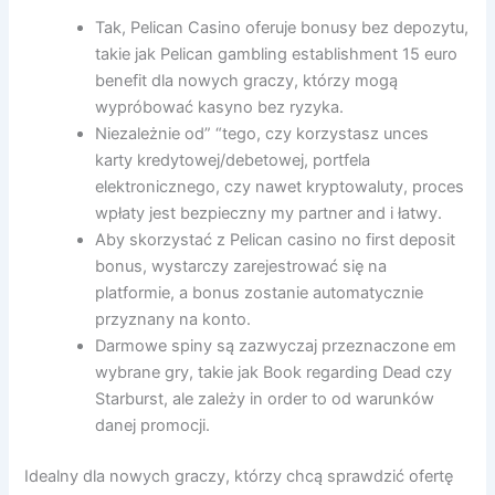
Tak, Pelican Casino oferuje bonusy bez depozytu,
takie jak Pelican gambling establishment 15 euro
benefit dla nowych graczy, którzy mogą
wypróbować kasyno bez ryzyka.
Niezależnie od” “tego, czy korzystasz unces
karty kredytowej/debetowej, portfela
elektronicznego, czy nawet kryptowaluty, proces
wpłaty jest bezpieczny my partner and i łatwy.
Aby skorzystać z Pelican casino no first deposit
bonus, wystarczy zarejestrować się na
platformie, a bonus zostanie automatycznie
przyznany na konto.
Darmowe spiny są zazwyczaj przeznaczone em
wybrane gry, takie jak Book regarding Dead czy
Starburst, ale zależy in order to od warunków
danej promocji.
Idealny dla nowych graczy, którzy chcą sprawdzić ofertę