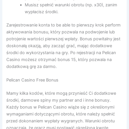
Musisz spełnić warunki obrotu (np. x30), zanim
wypłacisz środki.
Zarejestrowanie konta to be able to pierwszy krok perform
aktywowania bonusu, który pozwala na podwojenie lub
potrojenie wartości pierwszej wpłaty. Bonus powitalny jest
doskonałą okazją, aby zacząć grać, mając dodatkowe
środki do wykorzystania na gry. Po rejestracji na Pelican
Casino możesz otrzymać bonus 15, który pozwala na
dodatkową grę za darmo.
Pelican Casino Free Bonus
Mamy kilka kodów, które mogą przynieść Ci dodatkowe
środki, darmowe spiny my partner and i inne bonusy.
Każdy bonus w Pelican Casino wiąże się z określonymi
wymaganiami dotyczącymi obrotu, które należy spełnić
przed dokonaniem wypłaty wygranych. Warunki obrotu
oznaczają, że gracz musi postawić określoną kwotę