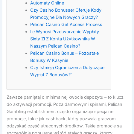
Automaty Online
Czy Casino Bonusser Oferuje Kody
Promocyjne Dla Nowych Graczy?
Pelican Casino Get Access Process
Ile Wynosi Przetworzenie Wypłaty
Sixty Zł Z Konta Użytkownika W
Naszym Pelican Casino?
Pelican Casino Bonus – Pozostałe
Bonusy W Kasynie
Czy Istnieją Ograniczenia Dotyczące
Wypłat Z Bonusów?”
Zawsze pamiętaj o minimalnej kwocie depozytu – to klucz
do aktywacji promocji. Poza darmowymi spinami, Pelican
Gambling establishment często organizuje specjalne
promocje, takie jak cashback, który pozwala graczom
odzyskać część utraconych środków. Takie promocje są
szczególnie popularne wśród stałych graczy, którzy