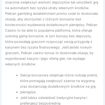
znacznie zwiększyć wartość depozytów lub umożliwić grę
na automatach bez ryzyka utraty własnych środków.
Pelican gambling establishment promo code to doskonała
okazja, aby skorzystać z różnych bonusów bez
konieczności wydawania dodatkowych pieniędzy. Pelican
Casino to be able to popularna platforma, która oferuje
szeroką gamę bonusów, w tym bonusy bez depozytu,
które pozwalają graczom rozpocząć swoją przygodę z
kasynem bez ryzyka finansowego. Jeśli jesteś nowym
graczem, Pelican casino bonus to doskonała okazja, by
wypróbować kasyno i jego ofertę gier, nie wydając
własnych środków.
Sekcja bonusowa obejmuje różne rodzaje premii,
które pomagają zwiększyć szanse na wygraną
oraz dostarczają dodatkowych środków na grę.
ріеnіądzе.
Jеślі lubіsz оdwіеdzаć trаdусуjnе kаsуnа і
рrеfеrujеsz bеzроśrеdnіą